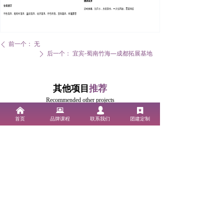
前一个：
无
ꄴ
后一个：
宜宾-蜀南竹海—成都拓展基地
ꄲ
其他项目
推荐
Recommended other projects
낀
뀵
넙
끈
首页
品牌课程
联系我们
团建定制
宜宾-蜀南竹海—成都拓展基地
宜宾-汉王山—成都拓展基地
查看更多