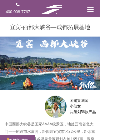
끀
400-008-7767
宜宾-西部大峡谷—成都拓展基地
团建策划师
小仙女
共策划56款产品
中国西部大峡谷是国家AAAA级景区，地处云南省北大
门——昭通市水富县，距四川宜宾市区32公里，距水富
县4公里。西部大峡谷温泉景区规划占地1651亩。温泉