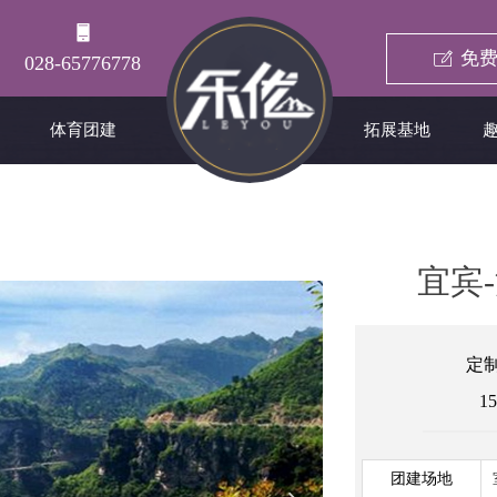
免费
ꂐ
028-65776778
体育团建
拓展基地
宜宾
定
15
团建场地