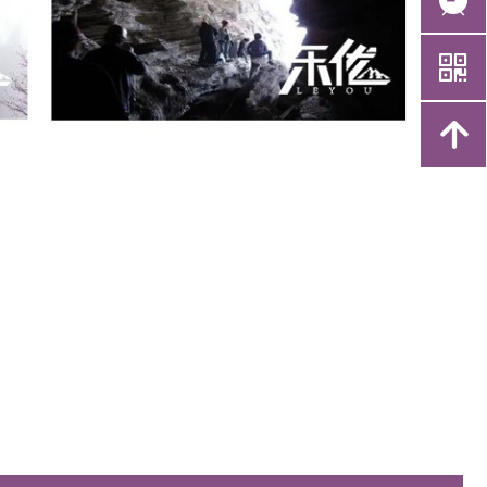
뀥
낃
녕