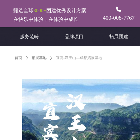
甄选全球
3000+
团建优秀设计方案
400-008-7767
在快乐中体验，在体验中成长
服务范畴
品牌项目
拓展团建
首页
ꄲ
拓展基地
ꄲ
宜宾-汉王山—成都拓展基地