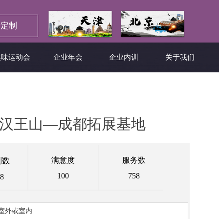
定制
趣味运动会
企业年会
企业内训
关于我们
-汉王山—成都拓展基地
满意度
服务数
制数
100
758
8
室外或室内