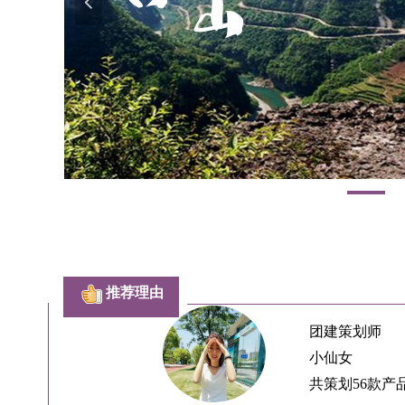
넳
推荐理由
团建策划师
小仙女
共策划56款产