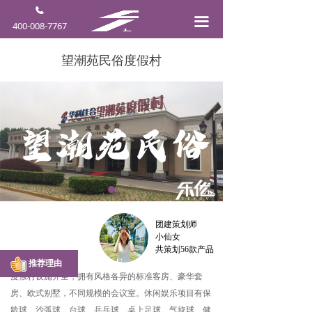
끀
400-008-7767
望潮苑民俗度假村
团建策划师
小仙女
共策划56款产品
推荐理由
度假村设施齐全，拥有风格各异的标准客房、豪华套
房、欧式别墅，不同规模的会议室。休闲娱乐项目有保
龄球、沙弧球、台球、乒乓球、桌上足球、气旋球、健