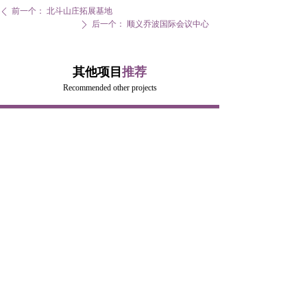
前一个：
北斗山庄拓展基地
ꄴ
后一个：
顺义乔波国际会议中心
ꄲ
其他项目
推荐
Recommended other projects
낀
뀵
넙
끈
首页
品牌课程
联系我们
团建定制
电话：
400-008-7767