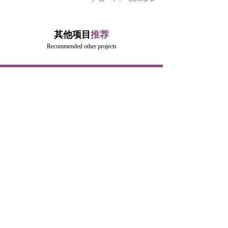
其他项目
推荐
Recommended other projects
낀
뀵
넙
끈
首页
品牌课程
联系我们
团建定制
气排球赛事
篮球赛事
查看更多
电话：
400-008-7767
邮箱：
leyoutiyu@126.com