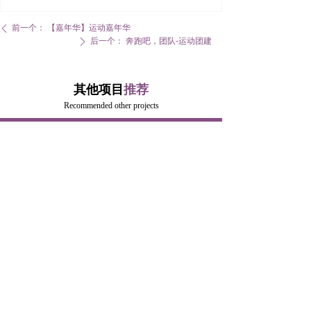
前一个：
【嘉年华】运动嘉年华
ꄴ
后一个：
奔跑吧，团队-运动团建
ꄲ
其他项目
推荐
Recommended other projects
낀
뀵
넙
끈
首页
品牌课程
联系我们
团建定制
水上嘉年华
一步一世界，悦动悦精彩—运动嘉年华
查看更多