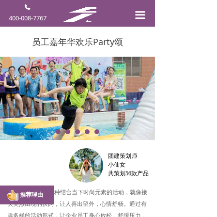
끀
400-008-7767
员工嘉年华欢乐Party颂
团建策划师
小仙女
共策划56款产品
“欢乐Party颂”是一种结合当下时尚元素的活动，就像接
推荐理由
头突然出现的快闪，让人喜出望外，心情舒畅。通过有
趣多样的活动形式，让企业员工身心放松，舒缓压力，