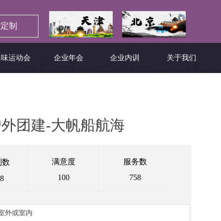
定制
趣味运动会
企业年会
企业内训
关于我们
户外团建-大帆船航海
满意度
服务数
制数
100
758
8
室外或室内