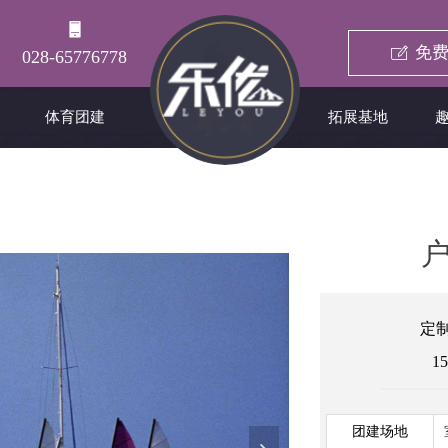
免费
ꂐ
028-65776778
体育团建
拓展基地
定
15
团建场地