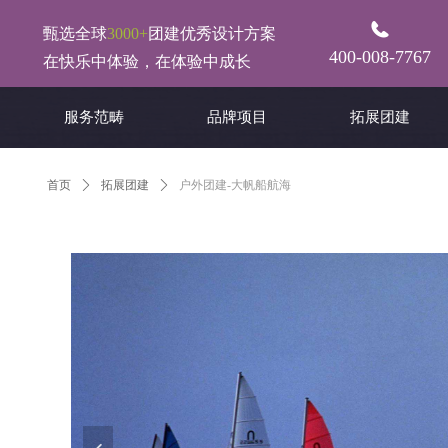
甄选全球
3000+
团建优秀设计方案
400-008-7767
在快乐中体验，在体验中成长
服务范畴
品牌项目
拓展团建
首页
ꄲ
拓展团建
ꄲ
户外团建-大帆船航海