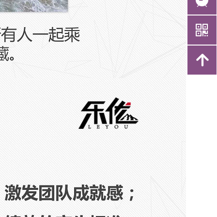
뀥
낃
녕