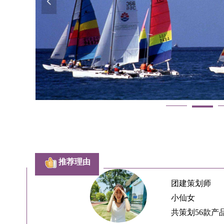
넳
推荐理由
团建策划师
小仙女
共策划56款产