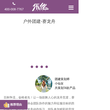
끀
400-008-7767
户外团建-赛龙舟
团建策划师
小仙女
共策划56款产品
百舸争流，奋楫者先！让一场鼓舞人心的龙舟竞渡，赛
出你的精彩，一起体会团队协作的魅力和征服目标的胜
推荐理由
利喜悦！学员通过龙舟动作练习，组队参加精彩的竞技