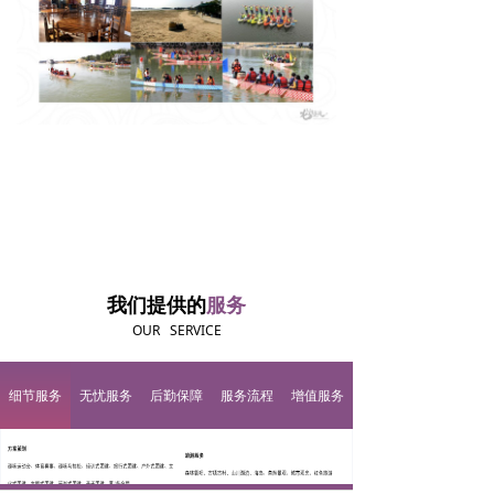
我们提供的
服务
OUR SERVICE
细节服务
无忧服务
后勤保障
服务流程
增值服务